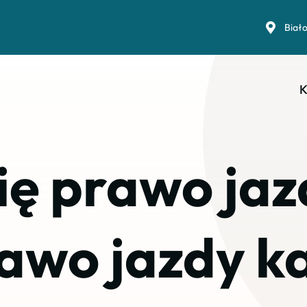
Biał
K
ię prawo jaz
awo jazdy ka