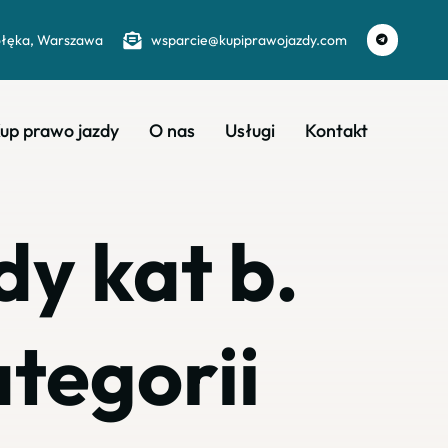
ołęka, Warszawa
wsparcie@kupiprawojazdy.com
up prawo jazdy
O nas
Usługi
Kontakt
dy kat b.
tegorii