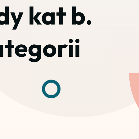
dy kat b.
tegorii