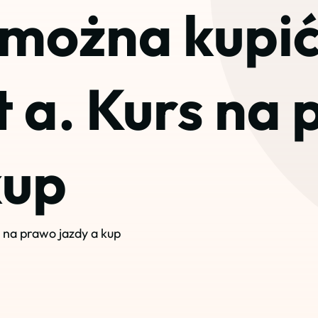
 można kupi
t a. Kurs na
kup
 na prawo jazdy a kup