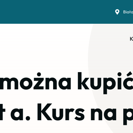
Biał
K
 można kupi
t a. Kurs na