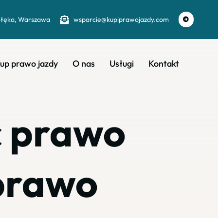
ołęka, Warszawa
wsparcie@kupiprawojazdy.com
up prawo jazdy
O nas
Usługi
Kontakt
ć prawo
 prawo