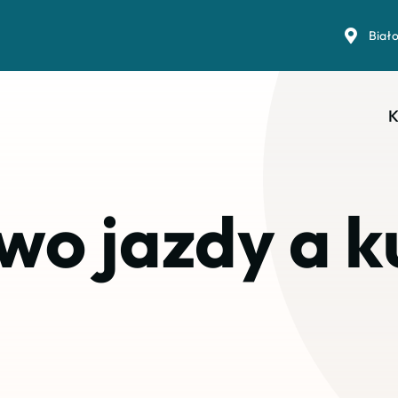
Biał
K
wo jazdy a k