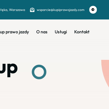
ołęka, Warszawa
wsparcie@kupiprawojazdy.com
up prawo jazdy
O nas
Usługi
Kontakt
up