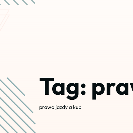
Tag:
pra
prawo jazdy a kup