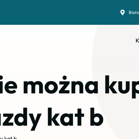
Biał
K
ie można ku
zdy kat b
y kat b