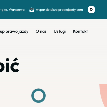
ołęka, Warszawa
wsparcie@kupiprawojazdy.com
up prawo jazdy
O nas
Usługi
Kontakt
pić