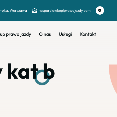
ołęka, Warszawa
wsparcie@kupiprawojazdy.com
up prawo jazdy
O nas
Usługi
Kontakt
 kat b