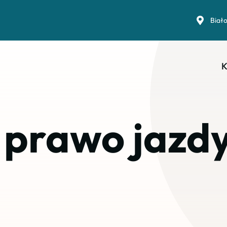
Biał
K
 prawo jazdy