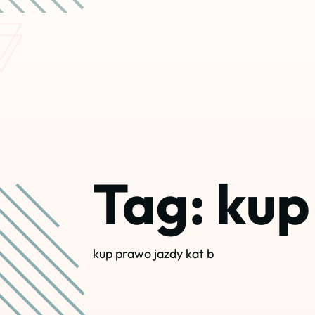
Tag:
kup
kup prawo jazdy kat b