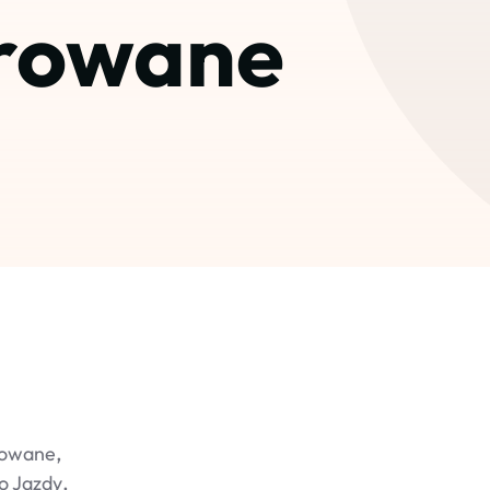
trowane
rowane
o Jazdy