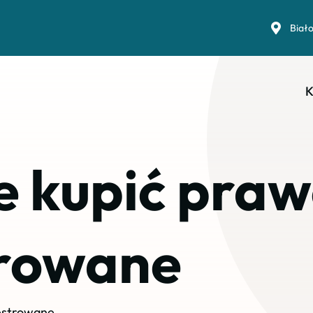
Biał
K
e kupić praw
trowane
restrowane