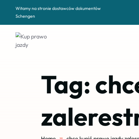
Witamy na stronie dostawców dokumentów
Schengen
Tag:
chc
zaleres
Home
chce kupić prawo jazdy zale