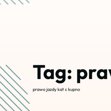
Tag:
pra
prawo jazdy kat c kupno