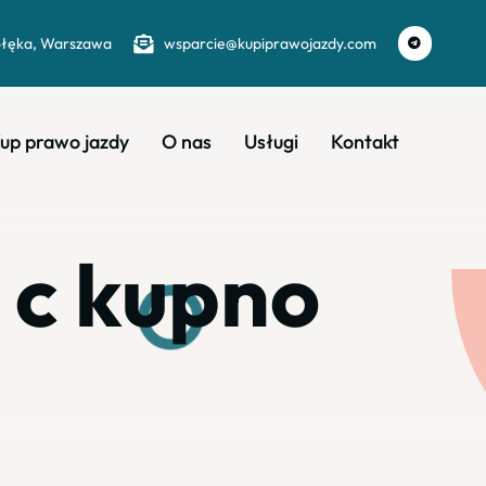
ołęka, Warszawa
wsparcie@kupiprawojazdy.com
up prawo jazdy
O nas
Usługi
Kontakt
 c kupno