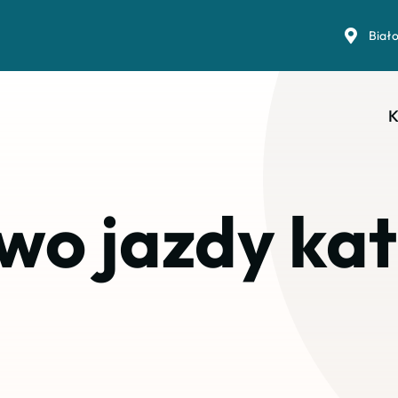
Biał
K
wo jazdy kat