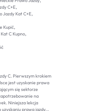
mieckie Prawo Jazdy
azdy C+e
o Jazdy Kat C+e
e Kupić
 Kat C Kupno
ić
azdy C. Pierwszym krokiem
sce jest uzyskanie prawa
ającym się sektorze
 zapotrzebowanie na
k. Niniejsza lekcja
 uzyskaniu prawa jazdy...