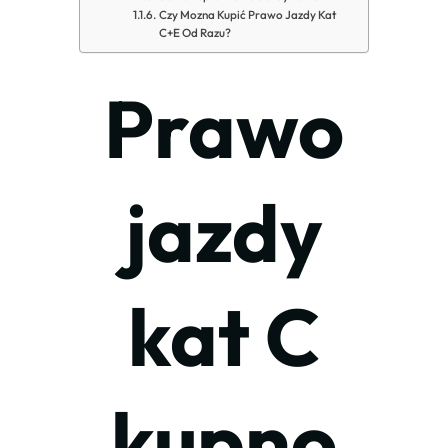
Czy Mozna Kupić Prawo Jazdy Kat
C+E Od Razu?
Prawo
jazdy
kat C
kupno