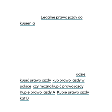
fałszywe prawo jazdy, kupić prawo jazdy
Poland. Zdobądź prawo jazdy na
ciężarówki.
Legalne prawo jazdy do
kupienia
kupię prawo jazdy c, kupię prawo jazdy
kat c, Kup prawo jazdy kat c, Kup prawo
jazdy c, Kupno prawo jazdy kat c, Kupno
prawo jazdy c, czy można kupić prawo
jazdy kat c, gdzie kupić prawo jazdy kat c,
ile kosztuje kupienie prawa jazdy kat c,
kupienie prawa jazdy kat C, kupić prawo
jazdy kat c, kupić prawo jazdy c.
gdzie
kupić prawo jazdy
,
kup prawo jazdy w
polsce
,
czy można kupić prawo jazdy
,
Kupie prawo jazdy A
,
Kupie prawo jazdy
kat B
kup prawo jazdy przez internet, prawo