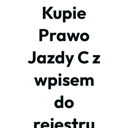
Kupie
Prawo
Jazdy C z
wpisem
do
rejestru