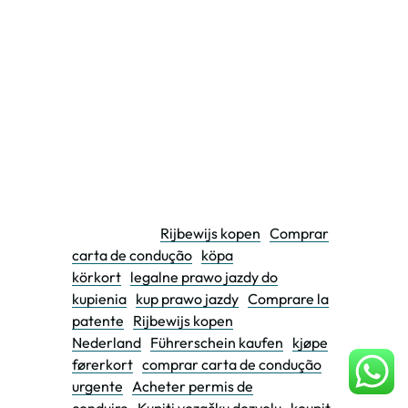
jazdy ciezarowe koszt, prawo jazdy
ciężarowe cena, ile kosztuje prawo jazdy
na ciężarowy samochód, ile kosztuje
prawo jazdy na ciężarowe samochody, ile
kosztują prawo jazdy na samochód
ciężarowy, prawo jazdy na ciężarówkę
koszt, prawo jazdy kupie z wpisem, kupie
prawo jazdy z wpisem 2026, prawo jazdy
kod 95 cena
Oto słowa kluczowe z innych krajów
europejskich:
Rijbewijs kopen
,
Comprar
carta de condução
,
köpa
körkort
,
legalne prawo jazdy do
kupienia
,
kup prawo jazdy
,
Comprare la
patente
,
Rijbewijs kopen
Nederland
,
Führerschein kaufen
,
kjøpe
førerkort
,
comprar carta de condução
urgente
,
Acheter permis de